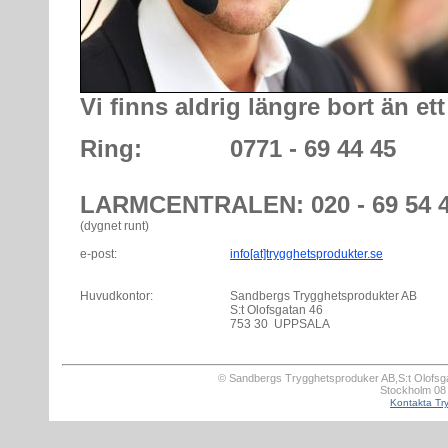
Vi finns aldrig längre bort än ett
Ring:
0771 - 69 44 45
LARMCENTRALEN: 020 - 69 54 
(dygnet runt)
e-post:
info[at]trygghetsprodukter.se
Huvudkontor:
Sandbergs Trygghetsprodukter AB
S:t Olofsgatan 46
753 30 UPPSALA
©
Sandbergs Trygghetsproduker AB,
S:t Olofsg
Stockholm 08 
Kontakta Tr